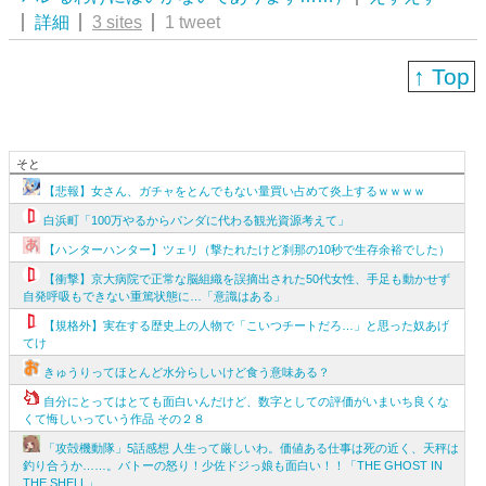
詳細
3 sites
1 tweet
↑ Top
そと
【悲報】女さん、ガチャをとんでもない量買い占めて炎上するｗｗｗｗ
白浜町「100万やるからパンダに代わる観光資源考えて」
【ハンターハンター】ツェリ（撃たれたけど刹那の10秒で生存余裕でした）
【衝撃】京大病院で正常な脳組織を誤摘出された50代女性、手足も動かせず
自発呼吸もできない重篤状態に…「意識はある」
【規格外】実在する歴史上の人物で「こいつチートだろ…」と思った奴あげ
てけ
きゅうりってほとんど水分らしいけど食う意味ある？
自分にとってはとても面白いんだけど、数字としての評価がいまいち良くな
くて悔しいっていう作品 その２８
「攻殻機動隊」5話感想 人生って厳しいわ。価値ある仕事は死の近く、天秤は
釣り合うか……。バトーの怒り！少佐ドジっ娘も面白い！！「THE GHOST IN
THE SHELL」