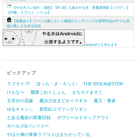
【やる夫スレ紹介・感想】【R-18】入速出やる夫 悪魔異聞録【メガテン】
【学園・ラブコメ・バトル】
【画像あり】リーンの翼とかいう物語のエンディングが富野作品の中でも屈
指の美しさを誇る作品
Androidでも見れます
ピックアップ
ラブライブ!
ぼっち・ざ・ろっく!
THE IDOLM@STER
けもなー
艦隊これくしょん
まちカドまぞく
五等分の花嫁
魔法少女まどか☆マギカ
魔王・勇者
ゆるキャン△
新世紀エヴァンゲリオン
とある魔術の禁書目録
ガヴリールドロップアウト
ガールズ&パンツァー
やはり俺の青春ラブコメはまちがっている。