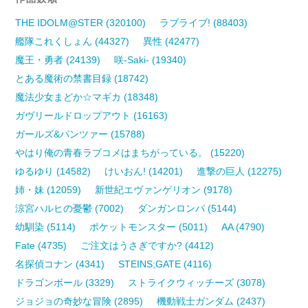
THE IDOLM@STER (320100)
ラブライブ! (88403)
艦隊これくしょん (44327)
異性 (42477)
魔王・勇者 (24139)
咲-Saki- (19340)
とある魔術の禁書目録 (18742)
魔法少女まどか☆マギカ (18348)
ガヴリールドロップアウト (16163)
ガールズ&パンツァー (15788)
やはり俺の青春ラブコメはまちがっている。 (15220)
ゆるゆり (14582)
けいおん! (14201)
進撃の巨人 (12275)
姉・妹 (12059)
新世紀エヴァンゲリオン (9178)
涼宮ハルヒの憂鬱 (7002)
ダンガンロンパ (5144)
幼馴染 (5114)
ポケットモンスター (5011)
AA (4790)
Fate (4735)
ご注文はうさぎですか? (4412)
名探偵コナン (4341)
STEINS;GATE (4116)
ドラゴンボール (3329)
ストライクウィッチーズ (3078)
ジョジョの奇妙な冒険 (2895)
機動戦士ガンダム (2437)