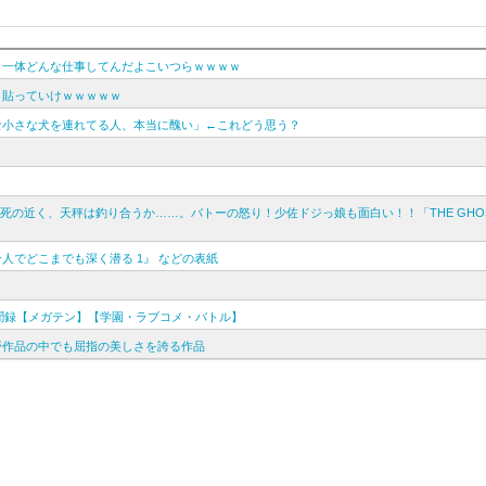
←一体どんな仕事してんだよこいつらｗｗｗｗ
」貼っていけｗｗｗｗｗ
な小さな犬を連れてる人、本当に醜い」←これどう思う？
の近く、天秤は釣り合うか……。バトーの怒り！少佐ドジっ娘も面白い！！「THE GHOST
人でどこまでも深く潜る 1』 などの表紙
異聞録【メガテン】【学園・ラブコメ・バトル】
野作品の中でも屈指の美しさを誇る作品