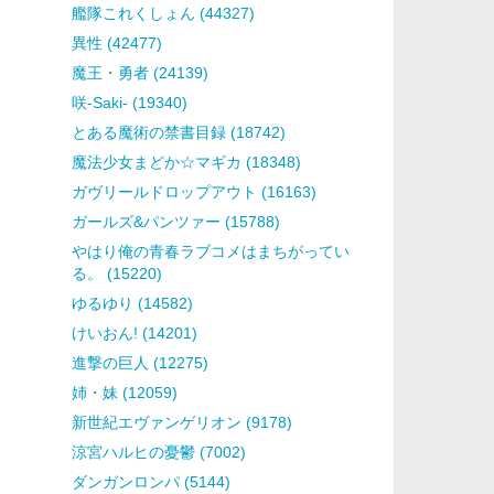
艦隊これくしょん (44327)
異性 (42477)
魔王・勇者 (24139)
咲-Saki- (19340)
とある魔術の禁書目録 (18742)
魔法少女まどか☆マギカ (18348)
ガヴリールドロップアウト (16163)
ガールズ&パンツァー (15788)
やはり俺の青春ラブコメはまちがってい
る。 (15220)
ゆるゆり (14582)
けいおん! (14201)
進撃の巨人 (12275)
姉・妹 (12059)
新世紀エヴァンゲリオン (9178)
涼宮ハルヒの憂鬱 (7002)
ダンガンロンパ (5144)