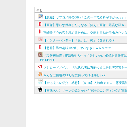
そと
【悲報】ヤフコメ民の56%「この一年で給料が下がった」
【画像】思わず保存したくなる「笑える画像・最高な画像
宮崎駿「心の穴を埋めるために、交配を重ねた毛虫みたい
【ハンターハンター】「凝」は「発」に含まれる？
【悲報】男の趣味Tier表、ヤバすぎるｗｗｗｗｗ
「攻殻機動隊」5話感想 人生って厳しいわ。価値ある仕事は死
THE SHELL」
ブシロードノベル：『現代忍者は万能ゆえに異世界迷宮を一
みんなは職場のBBQなに持ってけば嬉しい？
【やる夫スレ紹介・感想】【R-18】入速出やる夫 悪魔
【画像あり】リーンの翼とかいう物語のエンディングが富