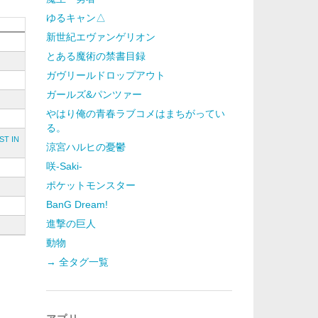
ゆるキャン△
新世紀エヴァンゲリオン
とある魔術の禁書目録
ガヴリールドロップアウト
ガールズ&パンツァー
やはり俺の青春ラブコメはまちがってい
る。
 IN
涼宮ハルヒの憂鬱
咲-Saki-
ポケットモンスター
BanG Dream!
進撃の巨人
動物
→ 全タグ一覧