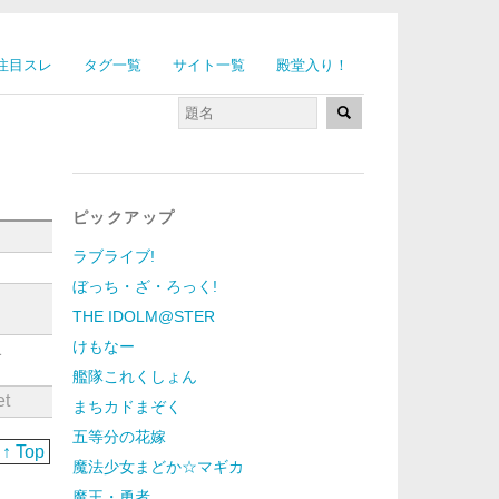
注目スレ
タグ一覧
サイト一覧
殿堂入り！
ピックアップ
ラブライブ!
ぼっち・ざ・ろっく!
THE IDOLM@STER
けもなー
1
艦隊これくしょん
et
まちカドまぞく
五等分の花嫁
↑ Top
魔法少女まどか☆マギカ
魔王・勇者