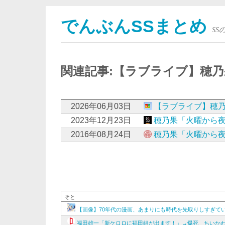
でんぶんSSまとめ
S
関連記事:【ラブライブ】穂
2026年06月03日
【ラブライブ】穂
2023年12月23日
穂乃果「火曜から
2016年08月24日
穂乃果「火曜から
そと
【画像】70年代の漫画、あまりにも時代を先取りしすぎて
福田雄一「新ケロロに福田組が出ます！」→爆死 ちいか