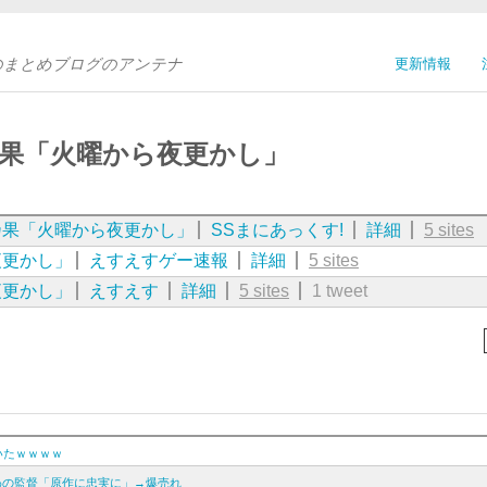
Sのまとめブログのアンテナ
更新情報
乃果「火曜から夜更かし」
乃果「火曜から夜更かし」
SSまにあっくす!
詳細
5 sites
夜更かし」
えすえすゲー速報
詳細
5 sites
夜更かし」
えすえす
詳細
5 sites
1 tweet
いたｗｗｗｗ
わの監督「原作に忠実に」→爆売れ