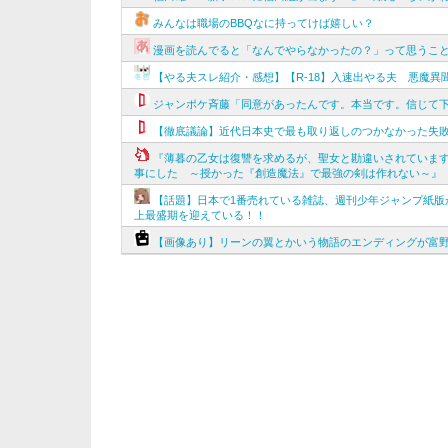
みんなは職場のBBQなに持ってけば嬉しい？
漫画を読んでると「なんでやらなかったの？」って思うこ
【やる夫スレ紹介・感想】【R-18】入速出やる夫 悪魔
ジャンポケ斉藤「同意があったんです。本当です。信じて
【徹底議論】近代日本史で最も取り返しのつかなかった失
『薄暮の乙女は復讐を求めるが、聖女と勘違いされています
事にした ～授かった『創造魔法』で最強の剣は作れない～』
【話題】日本で1番売れている雑誌、週刊少年ジャンプ紙版
上最盛期を迎えている！！
【画像あり】リーンの翼とかいう物語のエンディングが富