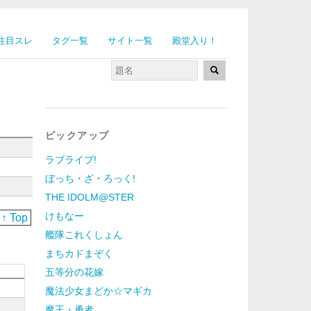
注目スレ
タグ一覧
サイト一覧
殿堂入り！
ピックアップ
ラブライブ!
ぼっち・ざ・ろっく!
THE IDOLM@STER
けもなー
↑ Top
艦隊これくしょん
まちカドまぞく
五等分の花嫁
魔法少女まどか☆マギカ
魔王・勇者