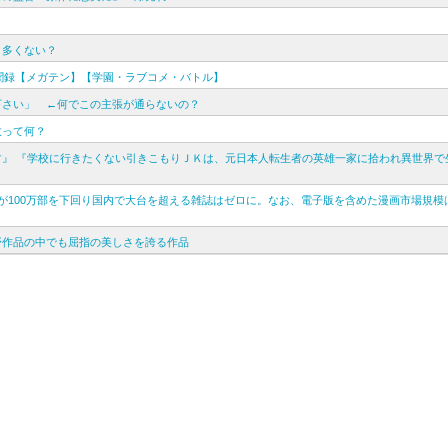
と多くない？
異聞録【メガテン】【学園・ラブコメ・バトル】
下さい」 ←何でこの主張が通らないの？
敗って何？
』 『学校に行きたくない引きこもりＪＫは、元日本人転生者の英雄一家に拾われ異世界で
が100万部を下回り国内で大台を超える雑誌はゼロに。なお、電子版を含めた漫画市場規模
野作品の中でも屈指の美しさを誇る作品