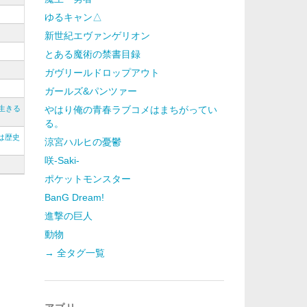
ゆるキャン△
新世紀エヴァンゲリオン
とある魔術の禁書目録
ガヴリールドロップアウト
ガールズ&パンツァー
生きる
やはり俺の青春ラブコメはまちがってい
る。
は歴史
涼宮ハルヒの憂鬱
咲-Saki-
ポケットモンスター
BanG Dream!
進撃の巨人
動物
→ 全タグ一覧