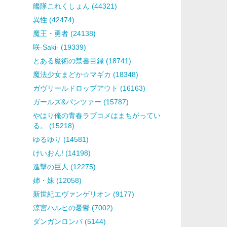
艦隊これくしょん (44321)
異性 (42474)
魔王・勇者 (24138)
咲-Saki- (19339)
とある魔術の禁書目録 (18741)
魔法少女まどか☆マギカ (18348)
ガヴリールドロップアウト (16163)
ガールズ&パンツァー (15787)
やはり俺の青春ラブコメはまちがってい
る。 (15218)
ゆるゆり (14581)
けいおん! (14198)
進撃の巨人 (12275)
姉・妹 (12058)
新世紀エヴァンゲリオン (9177)
涼宮ハルヒの憂鬱 (7002)
ダンガンロンパ (5144)