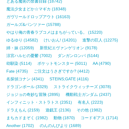
とある魔術の禁書目録 (18742)
魔法少女まどか☆マギカ (18348)
ガヴリールドロップアウト (16163)
ガールズ&パンツァー (15788)
やはり俺の青春ラブコメはまちがっている。 (15220)
ゆるゆり (14582)
けいおん! (14201)
進撃の巨人 (12275)
姉・妹 (12059)
新世紀エヴァンゲリオン (9178)
涼宮ハルヒの憂鬱 (7002)
ダンガンロンパ (5144)
幼馴染 (5114)
ポケットモンスター (5011)
AA (4790)
Fate (4735)
ご注文はうさぎですか? (4412)
名探偵コナン (4341)
STEINS;GATE (4116)
ドラゴンボール (3329)
ストライクウィッチーズ (3078)
ジョジョの奇妙な冒険 (2895)
機動戦士ガンダム (2437)
インフィニット・ストラトス (2351)
有名人 (2223)
ドラえもん (2159)
遊戯王 (2136)
その他 (1982)
まちカドまぞく (1982)
動物 (1870)
コードギアス (1714)
Another (1702)
のんのんびより (1689)