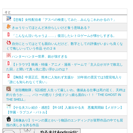
そと
【悲報】女性配信者「アスペの検査してみた…みんなこれわかるの？」
きゅうりってほとんど水分らしいけど食う意味ある？
「こんなん泣いちゃうよ……」復活したレトロゲームが懐かしすぎる。
自分にとってはとても面白いんだけど、数字としての評価がいまいち良くな
くて悔しいっていう作品 その２８
ハンターハンター世界、銃が強すぎる
【トラウマ】映画・特撮・アニメ・漫画・ゲームで「主人公がガチで敗北し
た回」と聞いて真っ先に思い浮かぶのは？
【胸熱】中居正広、熊本に人知れず支援か 10年前の震災では3度現地入り
「誰にも知られなくて良い」
「攻殻機動隊」5話感想 人生って厳しいわ。価値ある仕事は死の近く、天秤は
釣り合うか……。バトーの怒り！少佐ドジっ娘も面白い！！「THE GHOST IN
THE SHELL」
【やる夫スレ紹介・感想】【R-18】入速出やる夫 悪魔異聞録【メガテン】
【学園・ラブコメ・バトル】
【画像あり】リーンの翼とかいう物語のエンディングが富野作品の中でも屈
指の美しさを誇る作品