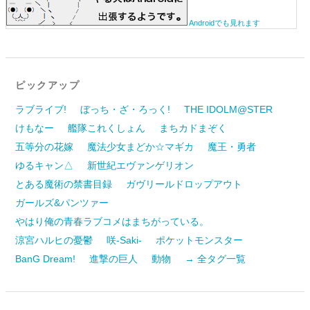
Androidでも見れます
ピックアップ
ラブライブ!
ぼっち・ざ・ろっく!
THE IDOLM@STER
けもなー
艦隊これくしょん
まちカドまぞく
五等分の花嫁
魔法少女まどか☆マギカ
魔王・勇者
ゆるキャン△
新世紀エヴァンゲリオン
とある魔術の禁書目録
ガヴリールドロップアウト
ガールズ&パンツァー
やはり俺の青春ラブコメはまちがっている。
涼宮ハルヒの憂鬱
咲-Saki-
ポケットモンスター
BanG Dream!
進撃の巨人
動物
→ 全タグ一覧