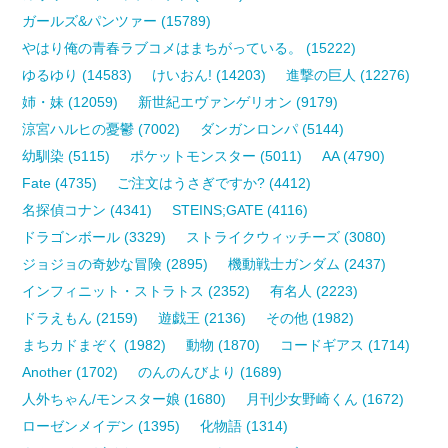
ガールズ&パンツァー (15789)
やはり俺の青春ラブコメはまちがっている。 (15222)
ゆるゆり (14583)
けいおん! (14203)
進撃の巨人 (12276)
姉・妹 (12059)
新世紀エヴァンゲリオン (9179)
涼宮ハルヒの憂鬱 (7002)
ダンガンロンパ (5144)
幼馴染 (5115)
ポケットモンスター (5011)
AA (4790)
Fate (4735)
ご注文はうさぎですか? (4412)
名探偵コナン (4341)
STEINS;GATE (4116)
ドラゴンボール (3329)
ストライクウィッチーズ (3080)
ジョジョの奇妙な冒険 (2895)
機動戦士ガンダム (2437)
インフィニット・ストラトス (2352)
有名人 (2223)
ドラえもん (2159)
遊戯王 (2136)
その他 (1982)
まちカドまぞく (1982)
動物 (1870)
コードギアス (1714)
Another (1702)
のんのんびより (1689)
人外ちゃん/モンスター娘 (1680)
月刊少女野崎くん (1672)
ローゼンメイデン (1395)
化物語 (1314)