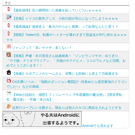
そと
【腹筋崩壊】見た瞬間吹いた画像を貼っていくスレｗｗｗｗ
【悲報】トリコの新作グッズ、小松の顔が別人になってしまうｗｗｗｗ
【徹底議論】漫画史上「最大のやらかし展開」って結局なんだと思う？
【朗報】Twitter(X)、転載やヘイターが暴れすぎて収益化が9/7に終わるｗｗｗ
ｗｗ
ジャンプって「良いヤクザ」多くない？
【祝報】声優・衣川里佳さん結婚発表！「ゾンビランドサガ」ゆうぎり、
「ウマ娘」ナリタブライアン、「天穂のサクナヒメ」ココロワヒメなど活躍。お
めでとうございます！！
【画像】ロボアニメのビームさん、攻撃にも防御にも使えて万能過ぎる
GA文庫/ノベル：『地龍のダンジョン奮闘記! ~目覚めたら迷宮最強のドラゴン
でした~』 などの表紙
【Web小説紹介・感想】フィンレーベン 千年図書館の魔法使い【異世界転
生・魔法使い・学園・本の虫】
近所のコープにいる爺さん、隙あらば他人のカゴに商品を入れようとする
Androidでも見れます