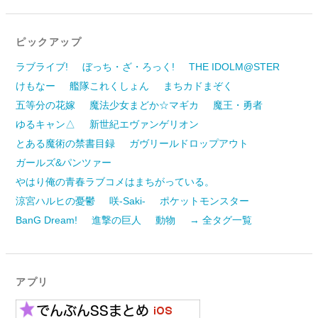
ピックアップ
ラブライブ!
ぼっち・ざ・ろっく!
THE IDOLM@STER
けもなー
艦隊これくしょん
まちカドまぞく
五等分の花嫁
魔法少女まどか☆マギカ
魔王・勇者
ゆるキャン△
新世紀エヴァンゲリオン
とある魔術の禁書目録
ガヴリールドロップアウト
ガールズ&パンツァー
やはり俺の青春ラブコメはまちがっている。
涼宮ハルヒの憂鬱
咲-Saki-
ポケットモンスター
BanG Dream!
進撃の巨人
動物
→ 全タグ一覧
アプリ