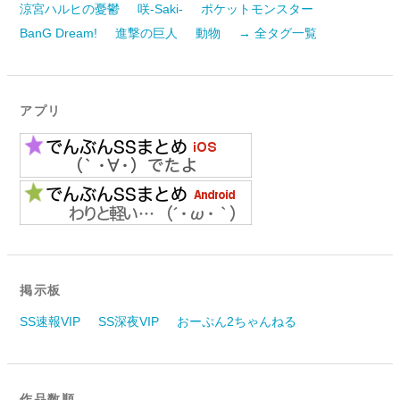
涼宮ハルヒの憂鬱
咲-Saki-
ポケットモンスター
BanG Dream!
進撃の巨人
動物
→ 全タグ一覧
アプリ
掲示板
SS速報VIP
SS深夜VIP
おーぷん2ちゃんねる
作品数順