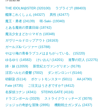
THE IDOLM@STER (320100)
ラブライブ! (88403)
艦隊これくしょん (44327)
異性 (42477)
魔王・勇者 (24139)
咲-Saki- (19340)
とある魔術の禁書目録 (18742)
魔法少女まどか☆マギカ (18348)
ガヴリールドロップアウト (16163)
ガールズ&パンツァー (15788)
やはり俺の青春ラブコメはまちがっている。 (15220)
ゆるゆり (14582)
けいおん! (14201)
進撃の巨人 (12275)
姉・妹 (12059)
新世紀エヴァンゲリオン (9178)
涼宮ハルヒの憂鬱 (7002)
ダンガンロンパ (5144)
幼馴染 (5114)
ポケットモンスター (5011)
AA (4790)
Fate (4735)
ご注文はうさぎですか? (4412)
名探偵コナン (4341)
STEINS;GATE (4116)
ドラゴンボール (3329)
ストライクウィッチーズ (3078)
ジョジョの奇妙な冒険 (2895)
機動戦士ガンダム (2437)