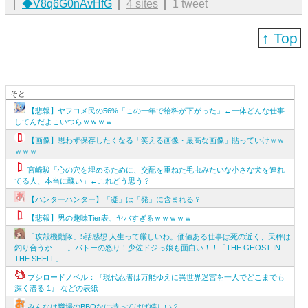
◆V8q6G0nAvHfG
4 sites
1 tweet
↑ Top
そと
【悲報】ヤフコメ民の56%「この一年で給料が下がった」←一体どんな仕事
してんだよこいつらｗｗｗｗ
【画像】思わず保存したくなる「笑える画像・最高な画像」貼っていけｗｗ
ｗｗｗ
宮崎駿「心の穴を埋めるために、交配を重ねた毛虫みたいな小さな犬を連れ
てる人、本当に醜い」←これどう思う？
【ハンターハンター】「凝」は「発」に含まれる？
【悲報】男の趣味Tier表、ヤバすぎるｗｗｗｗｗ
「攻殻機動隊」5話感想 人生って厳しいわ。価値ある仕事は死の近く、天秤は
釣り合うか……。バトーの怒り！少佐ドジっ娘も面白い！！「THE GHOST IN
THE SHELL」
ブシロードノベル：『現代忍者は万能ゆえに異世界迷宮を一人でどこまでも
深く潜る 1』 などの表紙
みんなは職場のBBQなに持ってけば嬉しい？