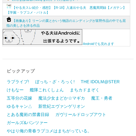
【やる夫スレ紹介・感想】【R-18】入速出やる夫 悪魔異聞録【メガテン】
【学園・ラブコメ・バトル】
【画像あり】リーンの翼とかいう物語のエンディングが富野作品の中でも屈
指の美しさを誇る作品
Androidでも見れます
ピックアップ
ラブライブ!
ぼっち・ざ・ろっく!
THE IDOLM@STER
けもなー
艦隊これくしょん
まちカドまぞく
五等分の花嫁
魔法少女まどか☆マギカ
魔王・勇者
ゆるキャン△
新世紀エヴァンゲリオン
とある魔術の禁書目録
ガヴリールドロップアウト
ガールズ&パンツァー
やはり俺の青春ラブコメはまちがっている。