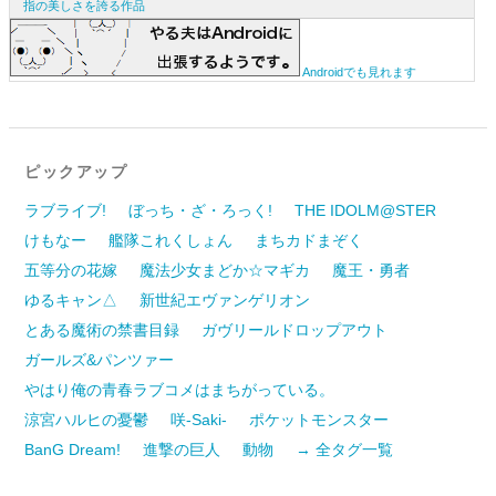
指の美しさを誇る作品
Androidでも見れます
ピックアップ
ラブライブ!
ぼっち・ざ・ろっく!
THE IDOLM@STER
けもなー
艦隊これくしょん
まちカドまぞく
五等分の花嫁
魔法少女まどか☆マギカ
魔王・勇者
ゆるキャン△
新世紀エヴァンゲリオン
とある魔術の禁書目録
ガヴリールドロップアウト
ガールズ&パンツァー
やはり俺の青春ラブコメはまちがっている。
涼宮ハルヒの憂鬱
咲-Saki-
ポケットモンスター
BanG Dream!
進撃の巨人
動物
→ 全タグ一覧