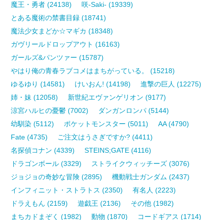
魔王・勇者 (24138)
咲-Saki- (19339)
とある魔術の禁書目録 (18741)
魔法少女まどか☆マギカ (18348)
ガヴリールドロップアウト (16163)
ガールズ&パンツァー (15787)
やはり俺の青春ラブコメはまちがっている。 (15218)
ゆるゆり (14581)
けいおん! (14198)
進撃の巨人 (12275)
姉・妹 (12058)
新世紀エヴァンゲリオン (9177)
涼宮ハルヒの憂鬱 (7002)
ダンガンロンパ (5144)
幼馴染 (5112)
ポケットモンスター (5011)
AA (4790)
Fate (4735)
ご注文はうさぎですか? (4411)
名探偵コナン (4339)
STEINS;GATE (4116)
ドラゴンボール (3329)
ストライクウィッチーズ (3076)
ジョジョの奇妙な冒険 (2895)
機動戦士ガンダム (2437)
インフィニット・ストラトス (2350)
有名人 (2223)
ドラえもん (2159)
遊戯王 (2136)
その他 (1982)
まちカドまぞく (1982)
動物 (1870)
コードギアス (1714)