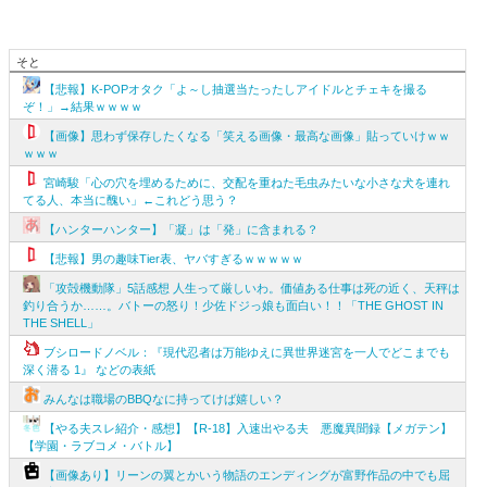
そと
【悲報】K-POPオタク「よ～し抽選当たったしアイドルとチェキを撮る
ぞ！」→結果ｗｗｗｗ
【画像】思わず保存したくなる「笑える画像・最高な画像」貼っていけｗｗ
ｗｗｗ
宮崎駿「心の穴を埋めるために、交配を重ねた毛虫みたいな小さな犬を連れ
てる人、本当に醜い」←これどう思う？
【ハンターハンター】「凝」は「発」に含まれる？
【悲報】男の趣味Tier表、ヤバすぎるｗｗｗｗｗ
「攻殻機動隊」5話感想 人生って厳しいわ。価値ある仕事は死の近く、天秤は
釣り合うか……。バトーの怒り！少佐ドジっ娘も面白い！！「THE GHOST IN
THE SHELL」
ブシロードノベル：『現代忍者は万能ゆえに異世界迷宮を一人でどこまでも
深く潜る 1』 などの表紙
みんなは職場のBBQなに持ってけば嬉しい？
【やる夫スレ紹介・感想】【R-18】入速出やる夫 悪魔異聞録【メガテン】
【学園・ラブコメ・バトル】
【画像あり】リーンの翼とかいう物語のエンディングが富野作品の中でも屈